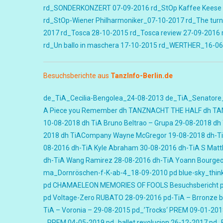
rd_SONDERKONZERT 07-09-2016
rd_StOp Kaffee Keese 
rd_StOp-Wiener Philharmoniker_07-10-2017
rd_The turn
2017
rd_Tosca 28-10-2015
rd_Tosca review 27-09-2016
rd_Un ballo in maschera 17-10-2015
rd_WERTHER_16-06
Besuchsberichte aus
TanzInfo-Berlin.de
de_TiA_Cecilia-Bengolea_24-08-2013
de_TiA_Senatore
A Piece you Remember
dh TANZNACHT THE HALF
dh TA
10-08-2018
dh TiA Bruno Beltrao – Grupa 29-08-2018
dh 
2018
dh TiACompany Wayne McGregor 19-08-2018
dh-Ti
08-2016
dh-TiA Kyle Abraham 30-08-2016
dh-TiA S Matt
dh-TiA Wang Ramirez 28-08-2016
dh-TiA Yoann Bourgeo
ma_Dornröschen-f-K-ab-4_18-09-2010
pd blue-sky_thin
pd CHAMAELEON MEMORIES OF FOOLS Besuchsbericht
pd Voltage-Zero RUBATO 28-09-2016
pd-TiA – Brronze 
TiA – Voronia – 29-08-2015
pd_’Trocks‘ PREM 09-01-201
_PREM 04-05-2019
pd_ballet revolucion 26-12-2017
pd_B