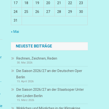
17
18
19
20
21
22
23
24
25
26
27
28
29
30
31
« Mai
NEUESTE BEITRÄGE
er
Rechnen, Zeichnen, Reden
30. Mai 2026
-
Die Saison 2026/27 an der Deutschen Oper
Berlin
-
15. April 2026
Die Saison 2026/27 an der Staatsoper Unter
o
den Linden Berlin
15. März 2026
ie
Wirkliches und Mögliches in der Klimakrise,