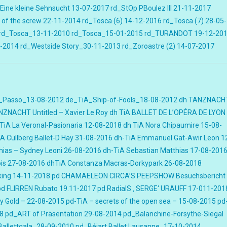
Eine kleine Sehnsucht 13-07-2017
rd_StOp PBoulez III 21-11-2017
 of the screw 22-11-2014
rd_Tosca (6) 14-12-2016
rd_Tosca (7) 28-05-
rd_Tosca_13-11-2010
rd_Tosca_15-01-2015
rd_TURANDOT 19-12-20
-2014
rd_Westside Story_30-11-2013
rd_Zoroastre (2) 14-07-2017
_Passo_13-08-2012
de_TiA_Ship-of-Fools_18-08-2012
dh TANZNACH
NZNACHT Untitled – Xavier Le Roy
dh TiA BALLET DE L’OPÉRA DE LYON
TiA La Veronal-Pasionaria 12-08-2018
dh TiA Nora Chipaumire 15-08-
A Cullberg Ballet-D Hay 31-08-2016
dh-TiA Emmanuel Gat-Awir Leon 1
hias – Sydney Leoni 26-08-2016
dh-TiA Sebastian Matthias 17-08-201
is 27-08-2016
dhTiA Constanza Macras-Dorkypark 26-08-2018
king 14-11-2018
pd CHAMAELEON CIRCA’S PEEPSHOW Besuchsbericht
pd FLIRREN Rubato 19.11-2017
pd RadialS ‚ SERGE‘ URAUFF 17-011-201
by Gold – 22-08-2015
pd-TiA – secrets of the open sea – 15-08-2015
pd
8
pd_ART of Präsentation 29-08-2014
pd_Balanchine-Forsythe-Siegal
allettgala_28-09-2010
pd_Béjart Ballet Lausanne_17-10-2014