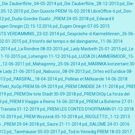
_Die Zauberflöte_04-05-2014
pd_Die Zauberflöte_28-12-2013
pd_Die-
_05-12-2010
pd_Don Quixote PREM 16-02-2018 LibreOffice-6
pd_Don-
12
pd_Duda-Goecke-Duato _PREM 24-05-2018
pd_Edward II
gen Onegin (2) 15-12.2016
pd_Eugen Onegin 07-05-2015
STS VERDAMMNIS_23-02-2014
pd_Gespräche-d-Karmelitinnen_26-06-
a 02-01-2015
pd_Il trionfo del tempo e del disingianno_11-06-2014
-2014
pd_La Rondine 08-03-2015
pd_Lady Macbeth 25-01-2015
pd_Le
11-10-2015
pd_Lohengrin 11-12-2016
pd_LUCIA DI LAMMERMOOR_15-
_12-06-2011
pd_Mahagonny_25-06-2014
pd_MARINKA konzertant 30
e Lady 21-06-2015
pd_Nabucco_08-09-2013
pd_Orfeo ed Euridice 08-
013
pd_PARSIFAL_18-04-2014
pd_Pelléas et Mélisande 14-06-2018
Effekt_KoOp PREM 06-09-2019
pd_PREM CANDIDE 24-11-2018
pd_PR
019
pd_PREM Die tote Stadt 30-09-2018
pd_PREM DtOp La forza del
9
pd_PREM Il Viaggio a Reims 16-06-2018
pd_PREM La Bohème 27-01-
Traviata 01-12-2019
pd_PREM LES CONTES D’HOFFMANN 01-12-2018
-10-2019
pd_PREM Wozzeck 05-10-2018
pd_RIGOLETTO_1-12-2013
o _PREM 29-04-2018
pd_Sacre 21-11-2014
pd_SALOME 24-01-2016
012
pd_Tannhäuser 05-03-2017
pd_Tod in Venedig PREM 18-03-2017