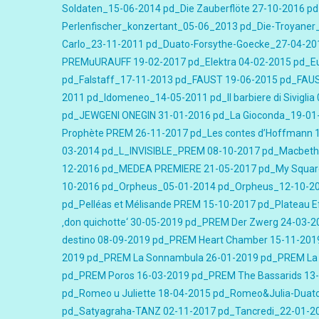
Soldaten_15-06-2014
pd_Die Zauberflöte 27-10-2016
pd
Perlenfischer_konzertant_05-06_2013
pd_Die-Troyaner
Carlo_23-11-2011
pd_Duato-Forsythe-Goecke_27-04-20
PREMuURAUFF 19-02-2017
pd_Elektra 04-02-2015
pd_Eu
pd_Falstaff_17-11-2013
pd_FAUST 19-06-2015
pd_FAU
2011
pd_Idomeneo_14-05-2011
pd_Il barbiere di Sivigli
pd_JEWGENI ONEGIN 31-01-2016
pd_La Gioconda_19-01
Prophète PREM 26-11-2017
pd_Les contes d’Hoffmann 
03-2014
pd_L_INVISIBLE_PREM 08-10-2017
pd_Macbeth
12-2016
pd_MEDEA PREMIERE 21-05-2017
pd_My Squar
10-2016
pd_Orpheus_05-01-2014
pd_Orpheus_12-10-2
pd_Pelléas et Mélisande PREM 15-10-2017
pd_Plateau 
‚don quichotte‘ 30-05-2019
pd_PREM Der Zwerg 24-03-2
destino 08-09-2019
pd_PREM Heart Chamber 15-11-201
2019
pd_PREM La Sonnambula 26-01-2019
pd_PREM La 
pd_PREM Poros 16-03-2019
pd_PREM The Bassarids 13
pd_Romeo u Juliette 18-04-2015
pd_Romeo&Julia-Duat
pd_Satyagraha-TANZ 02-11-2017
pd_Tancredi_22-01-2