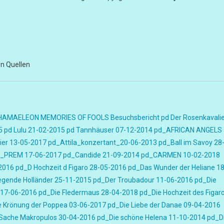
en Quellen
HAMAELEON MEMORIES OF FOOLS Besuchsbericht
pd Der Rosenkavali
5
pd Lulu 21-02-2015
pd Tannhäuser 07-12-2014
pd_AFRICAN ANGELS
ier 13-05-2017
pd_Attila_konzertant_20-06-2013
pd_Ball im Savoy 28
_PREM 17-06-2017
pd_Candide 21-09-2014
pd_CARMEN 10-02-2018
-2016
pd_D Hochzeit d Figaro 28-05-2016
pd_Das Wunder der Heliane 18
iegende Holländer 25-11-2015
pd_Der Troubadour 11-06-2016
pd_Die
 17-06-2016
pd_Die Fledermaus 28-04-2018
pd_Die Hochzeit des Figar
e Krönung der Poppea 03-06-2017
pd_Die Liebe der Danae 09-04-2016
Sache Makropulos 30-04-2016
pd_Die schöne Helena 11-10-2014
pd_D