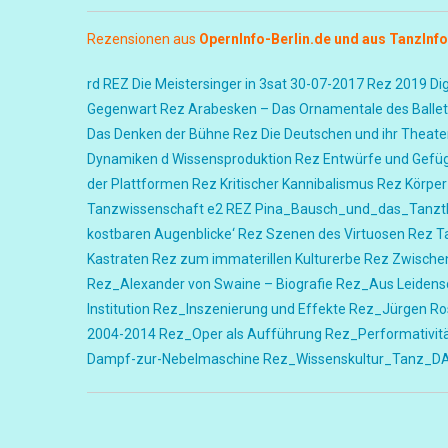
Rezensionen aus
OpernInfo-Berlin.de und
aus TanzInfo
rd REZ Die Meistersinger in 3sat 30-07-2017
Rez 2019 Dig
Gegenwart
Rez Arabesken – Das Ornamentale des Ballet
Das Denken der Bühne
Rez Die Deutschen und ihr Theate
Dynamiken d Wissensproduktion
Rez Entwürfe und Gefü
der Plattformen
Rez Kritischer Kannibalismus
Rez Körper
Tanzwissenschaft e2
REZ Pina_Bausch_und_das_Tanzt
kostbaren Augenblicke‘
Rez Szenen des Virtuosen
Rez T
Kastraten
Rez zum immaterillen Kulturerbe
Rez Zwischen
Rez_Alexander von Swaine – Biografie
Rez_Aus Leidensc
Institution
Rez_Inszenierung und Effekte
Rez_Jürgen Ro
2004-2014
Rez_Oper als Aufführung
Rez_Performativit
Dampf-zur-Nebelmaschine
Rez_Wissenskultur_Tanz_