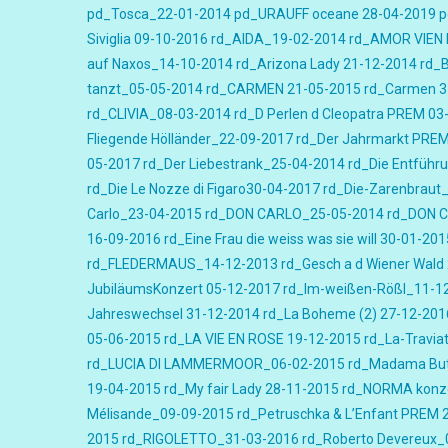
pd_Tosca_22-01-2014
pd_URAUFF oceane 28-04-2019
p
Siviglia 09-10-2016
rd_AIDA_19-02-2014
rd_AMOR VIEN 
auf Naxos_14-10-2014
rd_Arizona Lady 21-12-2014
rd_B
tanzt_05-05-2014
rd_CARMEN 21-05-2015
rd_Carmen 3
rd_CLIVIA_08-03-2014
rd_D Perlen d Cleopatra PREM 03
Fliegende Hölländer_22-09-2017
rd_Der Jahrmarkt PREM
05-2017
rd_Der Liebestrank_25-04-2014
rd_Die Entführ
rd_Die Le Nozze di Figaro30-04-2017
rd_Die-Zarenbraut
Carlo_23-04-2015
rd_DON CARLO_25-05-2014
rd_DON 
16-09-2016
rd_Eine Frau die weiss was sie will 30-01-201
rd_FLEDERMAUS_14-12-2013
rd_Gesch a d Wiener Wald
JubiläumsKonzert 05-12-2017
rd_Im-weißen-Rößl_11-1
Jahreswechsel 31-12-2014
rd_La Boheme (2) 27-12-201
05-06-2015
rd_LA VIE EN ROSE 19-12-2015
rd_La-Travia
rd_LUCIA DI LAMMERMOOR_06-02-2015
rd_Madama Butt
19-04-2015
rd_My fair Lady 28-11-2015
rd_NORMA konze
Mélisande_09-09-2015
rd_Petruschka & L’Enfant PREM 
2015
rd_RIGOLETTO_31-03-2016
rd_Roberto Devereux_