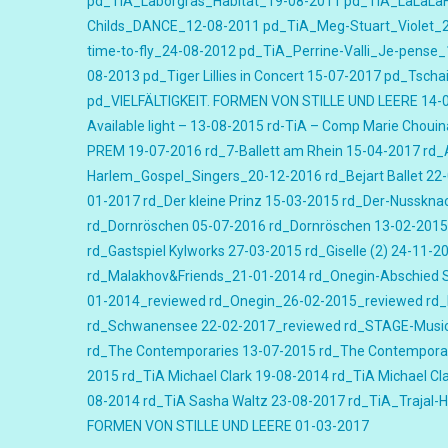
pd_TiA_Laborgras_Habitat_19-08-2011
pd_TiA_LaLaLa
Childs_DANCE_12-08-2011
pd_TiA_Meg-Stuart_Violet_
time-to-fly_24-08-2012
pd_TiA_Perrine-Valli_Je-pense
08-2013
pd_Tiger Lillies in Concert 15-07-2017
pd_Tscha
pd_VIELFÄLTIGKEIT. FORMEN VON STILLE UND LEERE 14-
Available light – 13-08-2015
rd-TiA – Comp Marie Chouin
PREM 19-07-2016
rd_7-Ballett am Rhein 15-04-2017
rd_
Harlem_Gospel_Singers_20-12-2016
rd_Bejart Ballet 2
01-2017
rd_Der kleine Prinz 15-03-2015
rd_Der-Nusskna
rd_Dornröschen 05-07-2016
rd_Dornröschen 13-02-2015
rd_Gastspiel Kylworks 27-03-2015
rd_Giselle (2) 24-11-2
rd_Malakhov&Friends_21-01-2014
rd_Onegin-Abschied 
01-2014_reviewed
rd_Onegin_26-02-2015_reviewed
rd
rd_Schwanensee 22-02-2017_reviewed
rd_STAGE-Music
rd_The Contemporaries 13-07-2015
rd_The Contemporar
2015
rd_TiA Michael Clark 19-08-2014
rd_TiA Michael Cl
08-2014
rd_TiA Sasha Waltz 23-08-2017
rd_TiA_Trajal-
FORMEN VON STILLE UND LEERE 01-03-2017