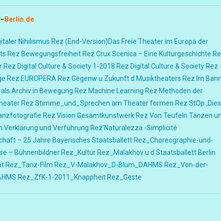
–
Berlin.de
italer Nihilismus
Rez (End-Version)Das Freie Theater im Europa der
ts
Rez Bewegungsfreiheit
Rez Crux Scenica – Eine Kulturgeschichte
Re
r
Rez Digital Culture & Society 1-2018
Rez Digital Culture & Society
Rez
ge
Rez EUROPERA
Rez Gegenw u Zukunft d Musiktheaters
Rez Im Ban
 als Archiv in Bewegung
Rez Machine Learning
Rez Methoden der
heater
Rez Stimme_und_Sprechen am Theater formen
Rez StOp ‚Die
anzfotografie
Rez Vision Gesamtkunstwerk
Rez Von Teufeln Tänzen u
 Verklärung und Verführung
Rez’Naturalezza -Simplicité
haft – 25 Jahre Bayerisches Staatsballett
Rez_Choreographie-und-
se – Bühnenbildner
Rez_Kultur
Rez_Malakhov u d Staatsballett Berlin
ät
Rez_Tanz-Film
Rez_V-Malakhov_D-Blum_DAHMS
Rez_Von-der-
DAHMS
Rez_ZfK-1-2011_Knappheit
Rez_Geste