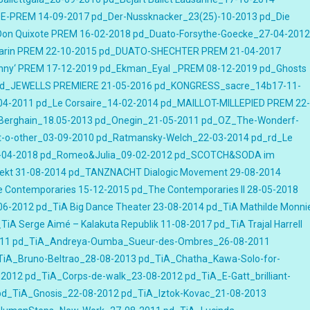
E-PREM 14-09-2017
pd_Der-Nussknacker_23(25)-10-2013
pd_Die
on Quixote PREM 16-02-2018
pd_Duato-Forsythe-Goecke_27-04-2012
arin PREM 22-10-2015
pd_DUATO-SHECHTER PREM 21-04-2017
nny‘ PREM 17-12-2019
pd_Ekman_Eyal _PREM 08-12-2019
pd_Ghosts
d_JEWELLS PREMIERE 21-05-2016
pd_KONGRESS_sacre_14b17-11-
04-2011
pd_Le Corsaire_14-02-2014
pd_MAILLOT-MILLEPIED PREM 22-
erghain_18.05-2013
pd_Onegin_21-05-2011
pd_OZ_The-Wonderf-
-o-other_03-09-2010
pd_Ratmansky-Welch_22-03-2014
pd_rd_Le
-04-2018
pd_Romeo&Julia_09-02-2012
pd_SCOTCH&SODA im
ekt 31-08-2014
pd_TANZNACHT Dialogic Movement 29-08-2014
 Contemporaries 15-12-2015
pd_The Contemporaries II 28-05-2018
06-2012
pd_TiA Big Dance Theater 23-08-2014
pd_TiA Mathilde Monni
TiA Serge Aimé – Kalakuta Republik 11-08-2017
pd_TiA Trajal Harrell
011
pd_TiA_Andreya-Oumba_Sueur-des-Ombres_26-08-2011
TiA_Bruno-Beltrao_28-08-2013
pd_TiA_Chatha_Kawa-Solo-for-
-2012
pd_TiA_Corps-de-walk_23-08-2012
pd_TiA_E-Gatt_brilliant-
pd_TiA_Gnosis_22-08-2012
pd_TiA_Iztok-Kovac_21-08-2013