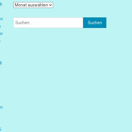
di
Archiv
en
Suchen
6
nach:
er
-
l
on
5