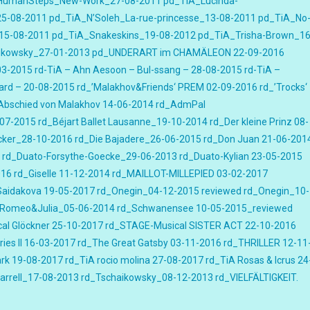
HumanSteps_New-Work_27-08-2011
pd_TiA_Lucinda-
25-08-2011
pd_TiA_N’Soleh_La-rue-princesse_13-08-2011
pd_TiA_No
_15-08-2011
pd_TiA_Snakeskins_19-08-2012
pd_TiA_Trisha-Brown_16
ikowsky_27-01-2013
pd_UNDERART im CHAMÄLEON 22-09-2016
03-2015
rd-TiA – Ahn Aesoon – Bul-ssang – 28-08-2015
rd-TiA –
ard – 20-08-2015
rd_’Malakhov&Friends‘ PREM 02-09-2016
rd_’Trocks‘
Abschied von Malakhov 14-06-2014
rd_AdmPal
2-07-2015
rd_Béjart Ballet Lausanne_19-10-2014
rd_Der kleine Prinz 08-
cker_28-10-2016
rd_Die Bajadere_26-06-2015
rd_Don Juan 21-06-201
rd_Duato-Forsythe-Goecke_29-06-2013
rd_Duato-Kylian 23-05-2015
016
rd_Giselle 11-12-2014
rd_MAILLOT-MILLEPIED 03-02-2017
Saidakova 19-05-2017
rd_Onegin_04-12-2015 reviewed
rd_Onegin_10-
_Romeo&Julia_05-06-2014
rd_Schwanensee 10-05-2015_reviewed
al Glöckner 25-10-2017
rd_STAGE-Musical SISTER ACT 22-10-2016
ies II 16-03-2017
rd_The Great Gatsby 03-11-2016
rd_THRILLER 12-11
ark 19-08-2017
rd_TiA rocio molina 27-08-2017
rd_TiA Rosas & Icrus 24
Harrell_17-08-2013
rd_Tschaikowsky_08-12-2013
rd_VIELFÄLTIGKEIT.