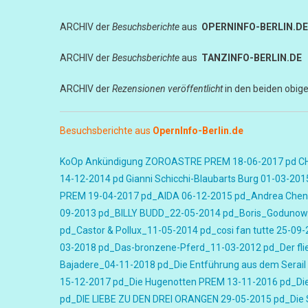
ARCHIV der
Besuchsberichte
aus
OPERNINFO-BERLIN.DE
ARCHIV der
Besuchsberichte
aus
TANZINFO-BERLIN.DE
ARCHIV der
Rezensionen veröffentlicht
in den beiden obig
Besuchsberichte aus
OpernInfo-Berlin.de
KoOp Ankündigung ZOROASTRE PREM 18-06-2017
pd C
14-12-2014
pd Gianni Schicchi-Blaubarts Burg 01-03-201
PREM 19-04-2017
pd_AIDA 06-12-2015
pd_Andrea Chen
09-2013
pd_BILLY BUDD_22-05-2014
pd_Boris_Godunow
pd_Castor & Pollux_11-05-2014
pd_cosi fan tutte 25-09
03-2018
pd_Das-bronzene-Pferd_11-03-2012
pd_Der fl
Bajadere_04-11-2018
pd_Die Entführung aus dem Serail
15-12-2017
pd_Die Hugenotten PREM 13-11-2016
pd_Di
pd_DIE LIEBE ZU DEN DREI ORANGEN 29-05-2015
pd_Die 