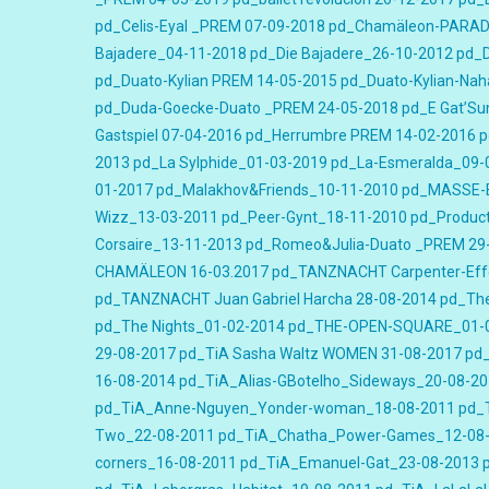
pd_Celis-Eyal _PREM 07-09-2018
pd_Chamäleon-PARAD
Bajadere_04-11-2018
pd_Die Bajadere_26-10-2012
pd_D
pd_Duato-Kylian PREM 14-05-2015
pd_Duato-Kylian-Nah
pd_Duda-Goecke-Duato _PREM 24-05-2018
pd_E Gat’Su
Gastspiel 07-04-2016
pd_Herrumbre PREM 14-02-2016
p
2013
pd_La Sylphide_01-03-2019
pd_La-Esmeralda_09-
01-2017
pd_Malakhov&Friends_10-11-2010
pd_MASSE-B
Wizz_13-03-2011
pd_Peer-Gynt_18-11-2010
pd_Product
Corsaire_13-11-2013
pd_Romeo&Julia-Duato _PREM 29
CHAMÄLEON 16-03.2017
pd_TANZNACHT Carpenter-Eff
pd_TANZNACHT Juan Gabriel Harcha 28-08-2014
pd_The
pd_The Nights_01-02-2014
pd_THE-OPEN-SQUARE_01-
29-08-2017
pd_TiA Sasha Waltz WOMEN 31-08-2017
pd_
16-08-2014
pd_TiA_Alias-GBotelho_Sideways_20-08-2
pd_TiA_Anne-Nguyen_Yonder-woman_18-08-2011
pd_
Two_22-08-2011
pd_TiA_Chatha_Power-Games_12-08
corners_16-08-2011
pd_TiA_Emanuel-Gat_23-08-2013