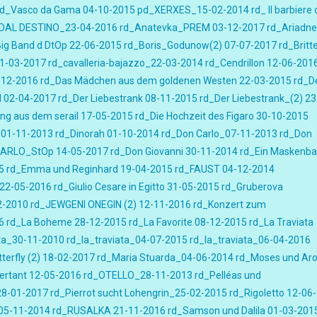
d_Vasco da Gama 04-10-2015
pd_XERXES_15-02-2014
rd_ Il barbiere 
DAL DESTINO_23-04-2016
rd_Anatevka_PREM 03-12-2017
rd_Ariadne
ig Band d DtOp 22-06-2015
rd_Boris_Godunow(2) 07-07-2017
rd_Britt
1-03-2017
rd_cavalleria-bajazzo_22-03-2014
rd_Cendrillon 12-06-201
-12-2016
rd_Das Mädchen aus dem goldenen Westen 22-03-2015
rd_D
 02-04-2017
rd_Der Liebestrank 08-11-2015
rd_Der Liebestrank_(2) 23
ung aus dem serail 17-05-2015
rd_Die Hochzeit des Figaro 30-10-2015
_01-11-2013
rd_Dinorah 01-10-2014
rd_Don Carlo_07-11-2013
rd_Don
CARLO_StOp 14-05-2017
rd_Don Giovanni 30-11-2014
rd_Ein Maskenbal
5
rd_Emma und Reginhard 19-04-2015
rd_FAUST 04-12-2014
 22-05-2016
rd_Giulio Cesare in Egitto 31-05-2015
rd_Gruberova
2-2010
rd_JEWGENI ONEGIN (2) 12-11-2016
rd_Konzert zum
6
rd_La Boheme 28-12-2015
rd_La Favorite 08-12-2015
rd_La Traviata
ta_30-11-2010
rd_la_traviata_04-07-2015
rd_la_traviata_06-04-2016
erfly (2) 18-02-2017
rd_Maria Stuarda_04-06-2014
rd_Moses und Ar
rtant 12-05-2016
rd_OTELLO_28-11-2013
rd_Pelléas und
28-01-2017
rd_Pierrot sucht Lohengrin_25-02-2015
rd_Rigoletto 12-06-
05-11-2014
rd_RUSALKA 21-11-2016
rd_Samson und Dalila 01-03-201