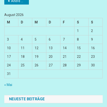
Beitragsnavigation
Ältere Beiträge
August 2026
M
D
M
D
F
S
S
1
2
3
4
5
6
7
8
9
10
11
12
13
14
15
16
17
18
19
20
21
22
23
24
25
26
27
28
29
30
31
« Mai
NEUESTE BEITRÄGE