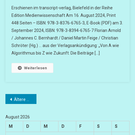
Erschienen im transcript-verlag, Bielefeld in der Reihe
Edition Medienwissenschaft Am 16. August 2024, Print
448 Seiten – ISBN: 978-3-8376-6765-3, E-Book (PDF) am 3.
September 2024, ISBN: 978-3-8394-6765-7 Florian Arnold
/ Johannes C. Bernhardt / Daniel Martin Feige / Christian
Schröter (Hg.) … aus der Verlagsankündigung: „Von A wie
Algorithmus bis Z wie Zukunft: Die Beiträge […]
Weiterlesen
Beitragsnavigation
Ältere Beiträge
August 2026
M
D
M
D
F
S
S