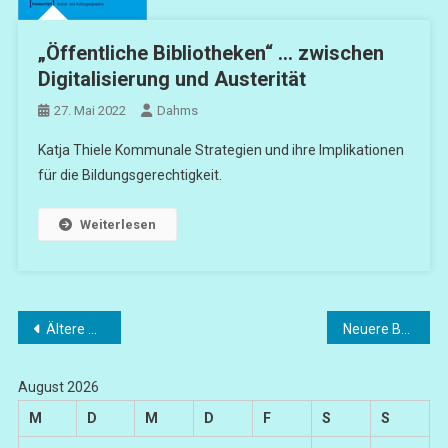
„Öffentliche Bibliotheken“ … zwischen
Digitalisierung und Austerität
27. Mai 2022
Dahms
Katja Thiele Kommunale Strategien und ihre Implikationen
für die Bildungsgerechtigkeit.
Weiterlesen
Beitragsnavigation
Ältere Beiträge
Neuere Beiträge
August 2026
M
D
M
D
F
S
S