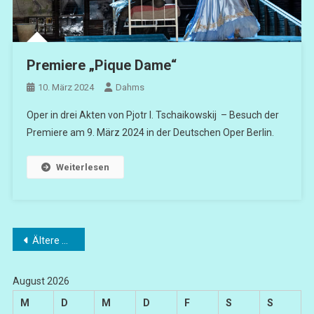
Premiere „Pique Dame“
10. März 2024
Dahms
Oper in drei Akten von Pjotr I. Tschaikowskij – Besuch der
Premiere am 9. März 2024 in der Deutschen Oper Berlin.
Weiterlesen
Beitragsnavigation
Ältere Beiträge
August 2026
M
D
M
D
F
S
S