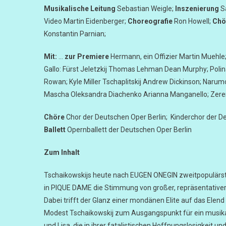
Musikalische Leitung
Sebastian Weigle;
Inszenierung
S
Video Martin Eidenberger;
Choreografie
Ron Howell;
Chö
Konstantin Parnian;
Mit:
…
zur Premiere
Hermann, ein Offizier Martin Muehle;
Gallo: Fürst Jeletzkij Thomas Lehman Dean Murphy; Polina
Rowan; Kyle Miller Tschaplitskij Andrew Dickinson; Naru
Mascha Oleksandra Diachenko Arianna Manganello; Zere
Chöre
Chor der Deutschen Oper Berlin; Kinderchor der D
Ballett
Opernballett der Deutschen Oper Berlin
Zum Inhalt
Tschaikowskijs heute nach EUGEN ONEGIN zweitpopulärste
in PIQUE DAME die Stimmung von großer, repräsentative
Dabei trifft der Glanz einer mondänen Elite auf das Elend
Modest Tschaikowskij zum Ausgangspunkt für ein musi
und Lisa, die in ihrer fatalistischen Hoffnungslosigkeit 