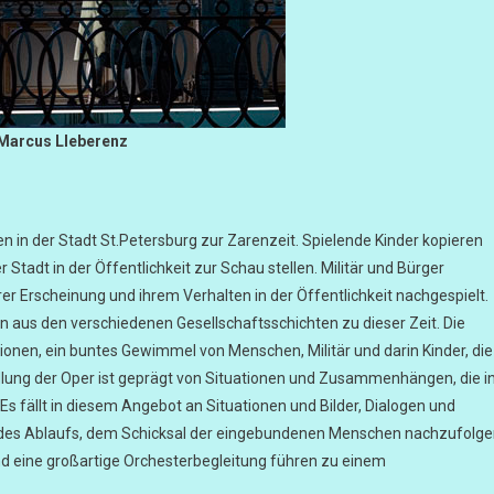
Marcus LIeberenz
ben in der Stadt St.Petersburg zur Zarenzeit. Spielende Kinder kopieren
tadt in der Öffentlichkeit zur Schau stellen. Militär und Bürger
er Erscheinung und ihrem Verhalten in der Öffentlichkeit nachgespielt.
en aus den verschiedenen Gesellschaftsschichten zu dieser Zeit. Die
ionen, ein buntes Gewimmel von Menschen, Militär und darin Kinder, die
ndlung der Oper ist geprägt von Situationen und Zusammenhängen, die i
Es fällt in diesem Angebot an Situationen und Bilder, Dialogen und
 des Ablaufs, dem Schicksal der eingebundenen Menschen nachzufolg
nd eine großartige Orchesterbegleitung führen zu einem