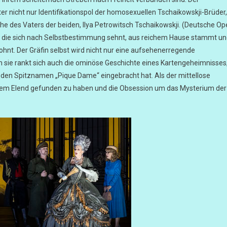
er nicht nur Identifikationspol der homosexuellen Tschaikowskji-Brüder,
 Nähe des Vaters der beiden, Ilya Petrowitsch Tschaikowskji. (Deutsche Op
sa, die sich nach Selbstbestimmung sehnt, aus reichem Hause stammt u
wohnt. Der Gräfin selbst wird nicht nur eine aufsehenerregende
m sie rankt sich auch die ominöse Geschichte eines Kartengeheimnisses
hr den Spitznamen „Pique Dame“ eingebracht hat. Als der mittellose
inem Elend gefunden zu haben und die Obsession um das Mysterium der