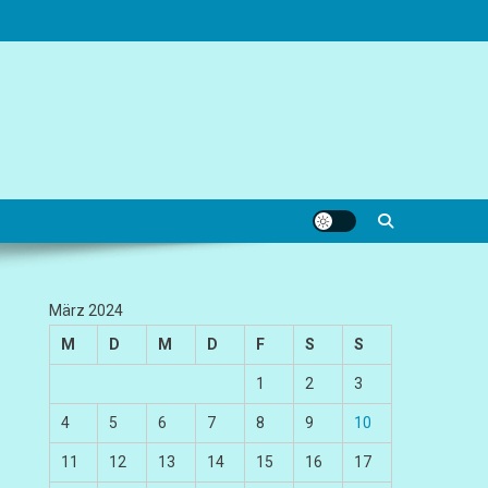
März 2024
M
D
M
D
F
S
S
1
2
3
4
5
6
7
8
9
10
11
12
13
14
15
16
17