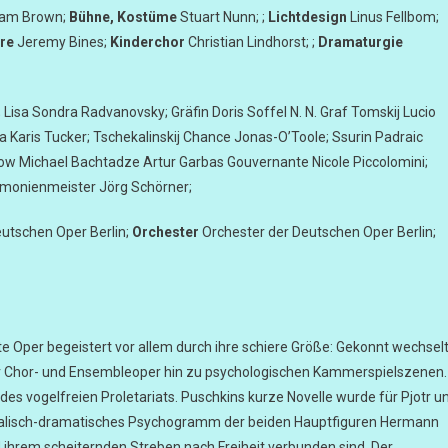
am Brown;
Bühne, Kostüme
Stuart Nunn; ;
Lichtdesign
Linus Fellbom;
re
Jeremy Bines;
Kinderchor
Christian Lindhorst; ;
Dramaturgie
 Lisa Sondra Radvanovsky; Gräfin Doris Soffel N. N. Graf Tomskij Lucio
 Karis Tucker; Tschekalinskij Chance Jonas-O’Toole; Ssurin Padraic
mow Michael Bachtadze Artur Garbas Gouvernante Nicole Piccolomini;
monienmeister Jörg Schörner;
eutschen Oper Berlin;
Orchester
Orchester der Deutschen Oper Berlin;
 Oper begeistert vor allem durch ihre schiere Größe: Gekonnt wechsel
r Chor- und Ensembleoper hin zu psychologischen Kammerspielszenen.
 des vogelfreien Proletariats. Puschkins kurze Novelle wurde für Pjotr u
kalisch-dramatisches Psychogramm der beiden Hauptfiguren Hermann
und ihrem scheiternden Streben nach Freiheit verbunden sind. Der