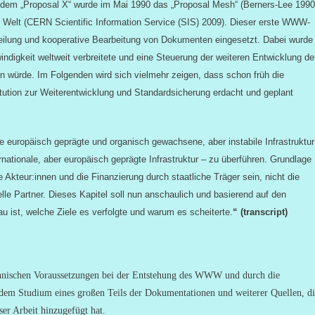
s dem „Proposal X“ wurde im Mai 1990 das „Proposal Mesh“ (Berners-Lee 1990
 Welt (CERN Scientific Information Service (SIS) 2009). Dieser erste WWW-
teilung und kooperative Bearbeitung von Dokumenten eingesetzt. Dabei wurde
ndigkeit weltweit verbreitete und eine Steuerung der weiteren Entwicklung de
n würde. Im Folgenden wird sich vielmehr zeigen, dass schon früh die
titution zur Weiterentwicklung und Standardsicherung erdacht und geplant
e europäisch geprägte und organisch gewachsene, aber instabile Infrastruktur
rnationale, aber europäisch geprägte Infrastruktur – zu überführen. Grundlage
le Akteur:innen und die Finanzierung durch staatliche Träger sein, nicht die
lle Partner. Dieses Kapitel soll nun anschaulich und basierend auf den
 ist, welche Ziele es verfolgte und warum es scheiterte.
“
(transcript)
technischen Voraussetzungen bei der Entstehung des WWW und durch die
em Studium eines großen Teils der Dokumentationen und weiterer Quellen, di
ser Arbeit hinzugefügt hat.