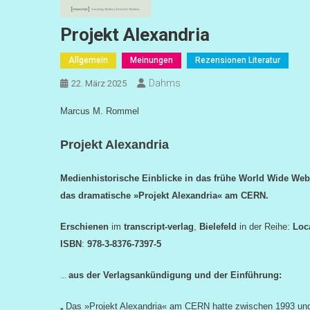
Projekt Alexandria
Allgemein
Meinungen
Rezensionen Literatur
Dahms
22. März 2025
Marcus M. Rommel
Projekt Alexandria
Medienhistorische Einblicke in das frühe World Wide We
das dramatische »Projekt Alexandria« am CERN.
Erschienen
im
transcript-verlag
,
Bielefeld
in der Reihe:
Loc
ISBN
:
978-3-8376-7397-5
…
aus der Verlagsankündigung und
der
Einführung:
„
Das »Projekt Alexandria« am CERN hatte zwischen 1993 und 