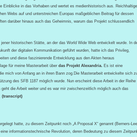
e Einblicke in das Vorhaben und wertet es med
ien
historisch aus. Reichhaltig
ühen Webs auf und unterstreichen Europas maßgeblichen Beitrag für dessen
üften darüber hinaus auch das Geheimnis, warum das Projekt schlussendlich
jener historischen Stätte, an der das World Wide Web entwickelt wurde. In d
unft der digitalen Kommunikation geführt wurden, hatte ich das Privileg,
beiten und diese faszinierende Entwicklung aus den Akten heraus
lage für meine Masterarbeit über
das Projekt Alexandria.
Es ist eine
 die mich von Anfang an in ihren Bann zog.Die Masterarbeit entwickelte sich z
tzung des SFB 1187 möglich wurde. Nun erscheint diese Arbeit in der Reihe
geht die Arbeit weiter und es war mir zwischenzeitlich möglich auch das
.
(transcript)
gelegt hatte, zu diesem Zeitpunkt noch „A Proposal X“ genannt (Berners-Le
 eine informationstechnische Revolution, deren Bedeutung zu diesem Zeitpun