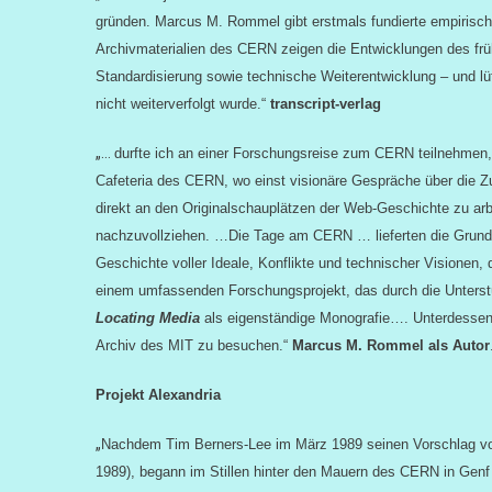
gründen. Marcus M. Rommel gibt erstmals fundierte empirisch
Archivmaterialien des CERN zeigen die Entwicklungen des fr
Standardisierung sowie technische Weiterentwicklung – und l
nicht weiterverfolgt wurde.“
transcript-verlag
„…
durfte ich an einer Forschungsreise zum CERN teilnehmen, 
Cafeteria des CERN, wo einst visionäre Gespräche über die Zuk
direkt an den Originalschauplätzen der Web-Geschichte zu ar
nachzuvollziehen. …
Die Tage am CERN … lieferten die Grund
Geschichte voller Ideale, Konflikte und technischer Visionen,
einem umfassenden Forschungsprojekt, das durch die Unterstü
Locating Media
als eigenständige Monografie…. Unterdessen 
Archiv des MIT zu besuchen.“
Marcus M. Rommel als Autor
Projekt Alexandria
„
Nachdem Tim Berners-Lee im März 1989 seinen Vorschlag vor
1989), begann im Stillen hinter den Mauern des CERN in Genf