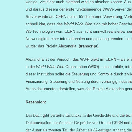
wenige, vielleicht auch niemand wirklich absehen konnte. Au
und daraus diesem der erste funktionierende WWW-Server der
Server wurde am CERN selbst für die interne Verwaltung, Ver
schnell klar, dass das
World Wide Web
sich mit hoher Geschwi
W3-Technologien vom CERN aus nicht sinnvoll realisierbar sei
Notwendigkeit einer internationalen und global agierenden Ins
wurde: das Projekt Alexandria.
(transcript)
Alexandria ist der Versuch, das W3-Projekt im CERN – als ein
in die
World Wide Web
Organisation (W3O) – eine stabile, inte
dieser Institution sollte die Steuerung und Kontrolle durch zivi
Finanzierung, Steuerung und Nutzung durch vorrangig industrie
Archivdokumenten darstellen, was das Projekt Alexandria genau
Re
zension:
Das Buch gibt vertiefte Einblicke in die Geschichte und die 
Dokumentation persönlicher Gespräche vor Ort am CERN und d
der Autor als zweiten Teil der Arbeit als 82-seitigen Anhang die