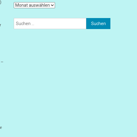
)
Archiv
Suchen
r
nach:
 –
e