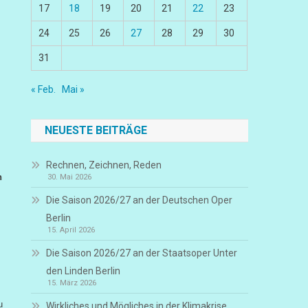
17
18
19
20
21
22
23
24
25
26
27
28
29
30
31
« Feb.
Mai »
NEUESTE BEITRÄGE
Rechnen, Zeichnen, Reden
n
30. Mai 2026
Die Saison 2026/27 an der Deutschen Oper
Berlin
15. April 2026
Die Saison 2026/27 an der Staatsoper Unter
den Linden Berlin
15. März 2026
u
Wirkliches und Mögliches in der Klimakrise,