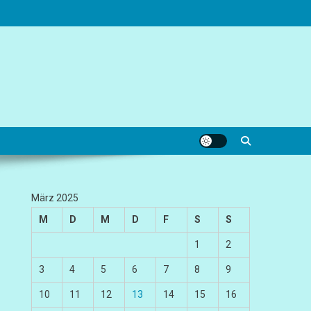
März 2025
M
D
M
D
F
S
S
1
2
3
4
5
6
7
8
9
10
11
12
13
14
15
16