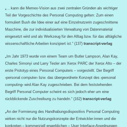
„ …
kann
die Memex-Vision aus zwei zentralen Gründen als wichtiger
Teil der Vorgeschichte des Personal Computing gelten: Zum einen
formuliert Bush die Idee einer auf eine Einzelnutzerin zugeschnittene
Maschine, die zur individualisierten Verwaltung von Datenmaterial
eingesetzt wird und als Werkzeug für den Alltag bzw. für das alltägliche
wissenschaftliche Arbeiten konzipiert ist.“
(137)
transcript-verlag
„
Im Jahr 1973 wurde von einem Team um Butler Lampson, Alan Kay,
Charles Simonyi und Larry Tesler am Xerox PARC der Xerox Alto – der
erste Prototyp eines Personal Computers – vorgestellt. Der Begriff
›personal computer‹ bzw. das übergeordnete Konzept des ›personal
computing‹ wird Alan Kay zugeschrieben. Bei dem feststehenden
Begriff Personal Computer scheint es sich jedoch eher um eine
rückblickende Zuschreibung zu handeln.“
(162)
transcript-verlag
„
An der Formierung des Handhabungsdispositivs Personal Computing
wirken nicht
nur die Nutzungskonzepte der Entwickler:innen und die
konkreten – kommerziell erwerblichen – User Interface-Anordnungen