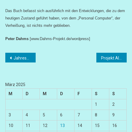
Das Buch befasst sich ausführlich mit den Entwicklungen, die zu dem
heutigen Zustand geführt haben, von dem „Personal Computer“, der
Verheißung, ist nichts mehr geblieben.
Peter Dahms
[www.Dahms-Projekt.de/wordpress]
Beitragsnavigation
Jahrespressekonferenz des Staatsballetts Berlin
Projekt Alexandria
März 2025
M
D
M
D
F
S
S
1
2
3
4
5
6
7
8
9
10
11
12
13
14
15
16