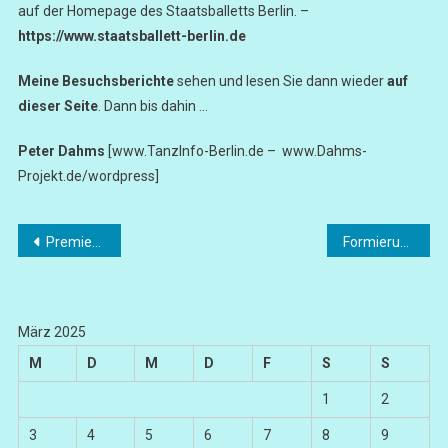
auf der Homepage des Staatsballetts Berlin. –
https://www.staatsballett-berlin.de
Meine Besuchsberichte
sehen und lesen Sie dann wieder
auf
dieser Seite
. Dann bis dahin …
Peter Dahms
[www.TanzInfo-Berlin.de – www.Dahms-
Projekt.de/wordpress]
Beitragsnavigation
Premiere „Ein Sommernachtstraum“
Formierungen des Interface
März 2025
M
D
M
D
F
S
S
1
2
3
4
5
6
7
8
9