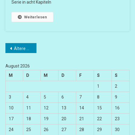
Serie in acht Kapiteln
Weiterlesen
Beitragsnavigation
Ältere Beiträge
August 2026
M
D
M
D
F
S
S
1
2
3
4
5
6
7
8
9
10
11
12
13
14
15
16
17
18
19
20
21
22
23
24
25
26
27
28
29
30