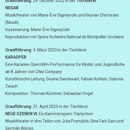
Uraufführung:
29. Oktober 2022 in der
Tischlerei
NEGAR
Musiktheater von Marie-Ève Signeyrole und Keyvan Chemirani
(Musik)
Inszenierung: Marie-Ève Signeyrole
Koproduktion mit
Opéra Orchestre National de Montpellier Occitaine
Uraufführung:
3. März 2023 in der Tischlerei
KARAOPER
Eine Karaoke-Opernfilm-Performance für Kinder und Jugendliche
ab 8 Jahren von
Chez Company
Künstlerische Leitung: Gesine Danckwart, Fabian Kühlein, Sabrina
Zwach
Komposition: Thomas Kürstner, Sebastian Vogel
Uraufführung:
21. April 2023 in der Tischlerei
NEUE SZENEN VI
: Ein Kammeropern-Triptychon
Musiktheater in drei Teilen von Juta Pranulytė, Sina Fani Sani und
Germán Alonso