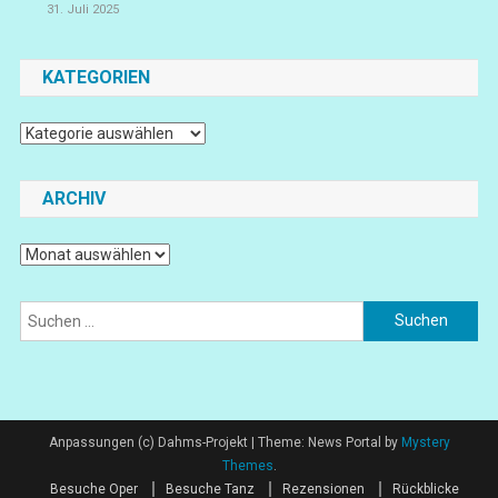
31. Juli 2025
KATEGORIEN
Kategorien
ARCHIV
Archiv
Suchen
nach:
Anpassungen (c) Dahms-Projekt
|
Theme: News Portal by
Mystery
Themes
.
Besuche Oper
Besuche Tanz
Rezensionen
Rückblicke