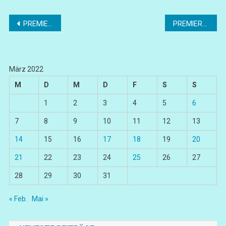
Beitragsnavigation
PREMIERE „Les Vêpres Siciliennes“
PREMIERE „Der Schatzgräber“
März 2022
M
D
M
D
F
S
S
1
2
3
4
5
6
7
8
9
10
11
12
13
14
15
16
17
18
19
20
21
22
23
24
25
26
27
28
29
30
31
« Feb.
Mai »