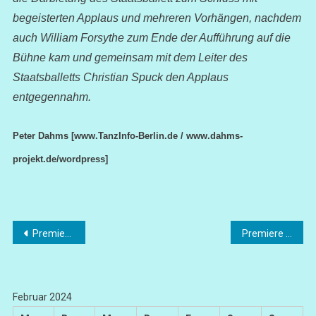
begeisterten Applaus und mehreren Vorhängen, nachdem
auch William Forsythe zum Ende der Aufführung auf die
Bühne kam und gemeinsam mit dem Leiter des
Staatsballetts Christian Spuck den Applaus
entgegennahm.
Peter Dahms
[www.TanzInfo-Berlin.de / www.dahms-
projekt.de/wordpress]
Beitragsnavigation
Premiere „Rusalka“
Premiere „Pique Dame“
Februar 2024