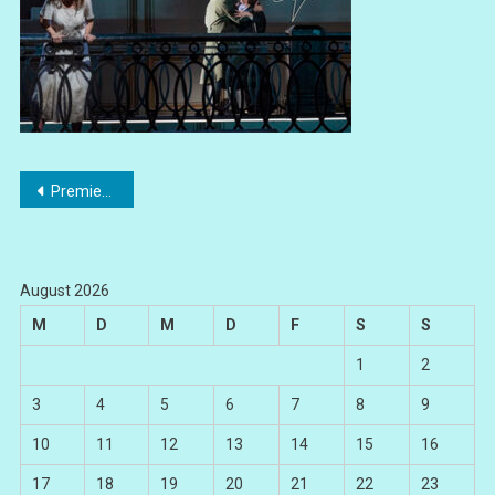
Beitragsnavigation
Premiere „Pique Dame“
August 2026
M
D
M
D
F
S
S
1
2
3
4
5
6
7
8
9
10
11
12
13
14
15
16
17
18
19
20
21
22
23