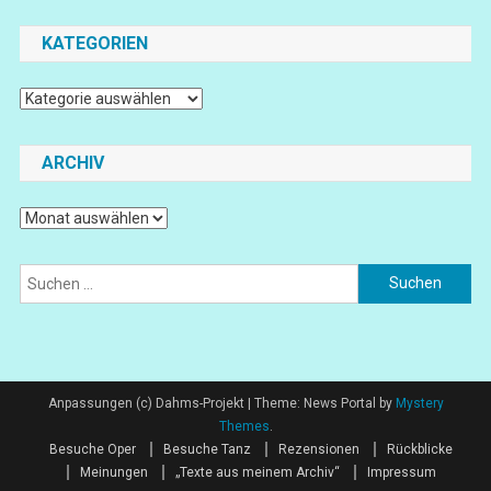
KATEGORIEN
Kategorien
ARCHIV
Archiv
Suchen
nach:
Anpassungen (c) Dahms-Projekt
|
Theme: News Portal by
Mystery
Themes
.
Besuche Oper
Besuche Tanz
Rezensionen
Rückblicke
Meinungen
„Texte aus meinem Archiv“
Impressum