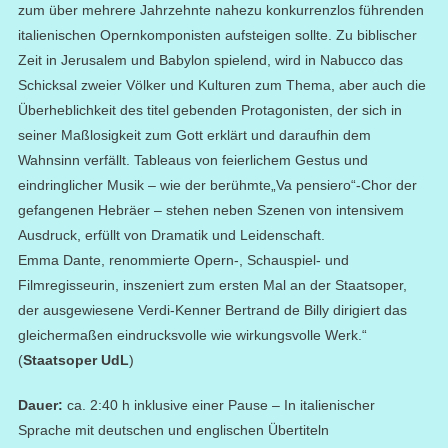
zum über mehrere Jahrzehnte nahezu konkurrenzlos führenden
italienischen Opernkomponisten aufsteigen sollte. Zu biblischer
Zeit in Jerusalem und Babylon spielend, wird in Nabucco das
Schicksal zweier Völker und Kulturen zum Thema, aber auch die
Überheblichkeit des titel gebenden Protagonisten, der sich in
seiner Maßlosigkeit zum Gott erklärt und daraufhin dem
Wahnsinn verfällt. Tableaus von feierlichem Gestus und
eindringlicher Musik – wie der berühmte„Va pensiero“-Chor der
gefangenen Hebräer – stehen neben Szenen von intensivem
Ausdruck, erfüllt von Dramatik und Leidenschaft.
Emma Dante, renommierte Opern-, Schauspiel- und
Filmregisseurin, inszeniert zum ersten Mal an der Staatsoper,
der ausgewiesene Verdi-Kenner Bertrand de Billy dirigiert das
gleichermaßen eindrucksvolle wie wirkungsvolle Werk.“
(
Staatsoper UdL
)
Dauer:
ca. 2:40 h inklusive einer Pause – In italienischer
Sprache mit deutschen und englischen Übertiteln