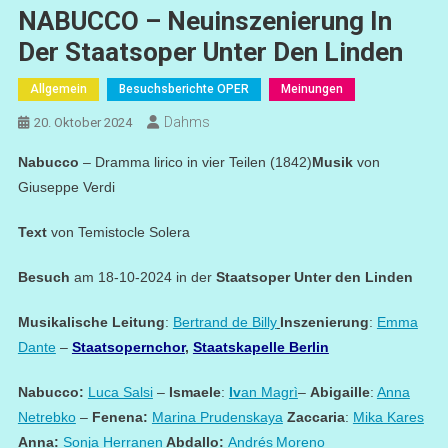
NABUCCO – Neuinszenierung In
Der Staatsoper Unter Den Linden
Allgemein
Besuchsberichte OPER
Meinungen
Dahms
20. Oktober 2024
Nabucco
– Dramma lirico in vier Teilen (1842)
Musik
von
Giuseppe Verdi
Text
von Temistocle Solera
Besuch
am 18-10-2024 in der
Staatsoper Unter den Linden
Musikalische Leitung
:
Bertrand de Billy
Inszenierung
:
Emma
Dante
–
Staatsopernchor
,
Staatskapelle Berlin
Nabucco:
Luca Salsi
–
Ismaele
:
Iv
an Magrì
–
Abigaille
:
Anna
Netrebko
–
Fenena:
Marina Prudenskaya
Zaccaria
:
Mika Kares
Anna:
Sonja Herranen
Abdallo:
Andrés
Moreno