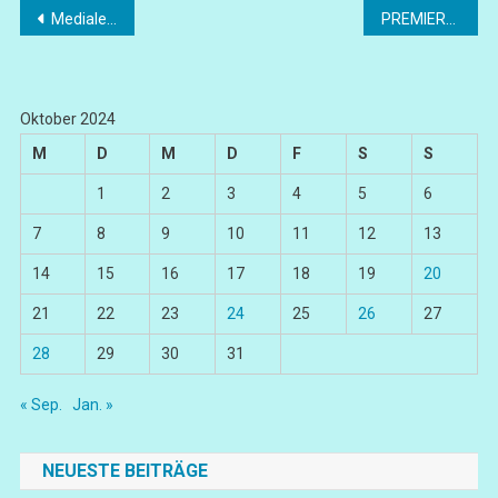
Beitragsnavigation
Mediale Gegenwelten
PREMIERE – Polarisierung und Empathie – RUBATO
Oktober 2024
M
D
M
D
F
S
S
1
2
3
4
5
6
7
8
9
10
11
12
13
14
15
16
17
18
19
20
21
22
23
24
25
26
27
28
29
30
31
« Sep.
Jan. »
NEUESTE BEITRÄGE