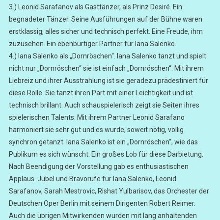
3.) Leonid Sarafanov als Gasttänzer, als Prinz Desiré. Ein
begnadeter Tänzer. Seine Ausführungen auf der Bühne waren
erstklassig, alles sicher und technisch perfekt. Eine Freude, ihm
zuzusehen. Ein ebenbürtiger Partner für Iana Salenko.
4.) Iana Salenko als „Dornröschen“. Iana Salenko tanzt und spielt
nicht nur „Dornröschen“ sie ist einfach „Dornröschen“. Mit ihrem
Liebreiz und ihrer Ausstrahlung ist sie geradezu prädestiniert für
diese Rolle. Sie tanzt ihren Part mit einer Leichtigkeit und ist
technisch brillant. Auch schauspielerisch zeigt sie Seiten ihres
spielerischen Talents. Mit ihrem Partner Leonid Sarafano
harmoniert sie sehr gut und es wurde, soweit nötig, völlig
synchron getanzt. Iana Salenko ist ein „Dornröschen“, wie das
Publikum es sich wünscht. Ein großes Lob für diese Darbietung.
Nach Beendigung der Vorstellung gab es enthusiastischen
Applaus. Jubel und Bravorufe für Iana Salenko, Leonid
Sarafanov, Sarah Mestrovic, Rishat Yulbarisov, das Orchester der
Deutschen Oper Berlin mit seinem Dirigenten Robert Reimer.
Auch die übrigen Mitwirkenden wurden mit lang anhaltenden