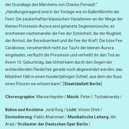
der Grundlage des Märchens von Charles Perrault.“
„Handlungstragend sind in der Vorlage wie im Ballettlibretto die
Feen: Die zauberhaften klassischen Variationen an der Wiege der
kleinen Prinzessin Aurora sind getanzte Segenswünsche, es
erscheinen nacheinander die Fee der Schönheit, die der Klugheit,
der Anmut, der Beredsamkeit und die Fee der Kraft. Die böse Fee
Carabosse, versehentlich nicht zur Taufe der kleinen Aurora
eingeladen, verflucht die Prinzessin und verheißt ihr den Tod an
ihrem 16. Geburtstag; das Unheil kann durch den Segen der
wohlwollenden Fliederfee gerade noch abgewendet werden, das
Mädchen fällt in einen hundertjährigen Schlaf, aus dem der Kuss
eines Prinzen sie erlösen kann.“ [
Staatsballett Berlin
]
Choreographie:
Marcia Haydée /
Musik:
Peter I. Tschaikowsky /
Bühne und Kostüme
: Jordi Roig /
Licht:
Vinicio Cheli /
Einstudierung:
Pablo Aharonian /
Musikalische Leitung:
Ido
Arad /
Orchester der Deutschen Oper Berlin
/