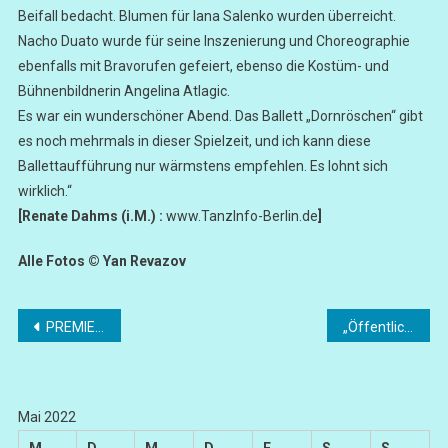
Beifall bedacht. Blumen für Iana Salenko wurden überreicht.
Nacho Duato wurde für seine Inszenierung und Choreographie
ebenfalls mit Bravorufen gefeiert, ebenso die Kostüm- und
Bühnenbildnerin Angelina Atlagic.
Es war ein wunderschöner Abend. Das Ballett „Dornröschen“ gibt
es noch mehrmals in dieser Spielzeit, und ich kann diese
Ballettaufführung nur wärmstens empfehlen. Es lohnt sich
wirklich.“
[Renate Dahms (i.M.) :
www.TanzInfo-Berlin.de
]
Alle Fotos © Yan Revazov
Beitragsnavigation
PREMIERE „Der Schatzgräber“
„Öffentliche Bibliotheken“ … zwischen Digitalisierung und Austerität
Mai 2022