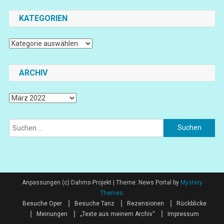
KATEGORIEN
Kategorien
ARCHIV
Archiv
Suchen
nach:
Anpassungen (c) Dahms-Projekt
|
Theme: News Portal by
Mystery
Themes
.
Besuche Oper
Besuche Tanz
Rezensionen
Rückblicke
Meinungen
„Texte aus meinem Archiv“
Impressum