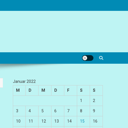
Januar 2022
M
D
M
D
F
S
S
1
2
3
4
5
6
7
8
9
10
11
12
13
14
15
16