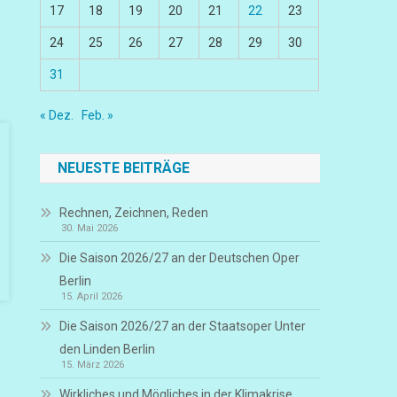
17
18
19
20
21
22
23
24
25
26
27
28
29
30
31
« Dez.
Feb. »
NEUESTE BEITRÄGE
Rechnen, Zeichnen, Reden
30. Mai 2026
Die Saison 2026/27 an der Deutschen Oper
Berlin
15. April 2026
Die Saison 2026/27 an der Staatsoper Unter
den Linden Berlin
15. März 2026
Wirkliches und Mögliches in der Klimakrise,