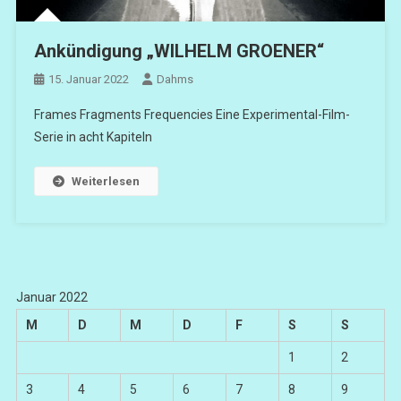
Ankündigung „WILHELM GROENER“
15. Januar 2022
Dahms
Frames Fragments Frequencies Eine Experimental-Film-
Serie in acht Kapiteln
Weiterlesen
Januar 2022
M
D
M
D
F
S
S
1
2
3
4
5
6
7
8
9