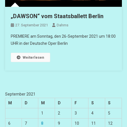
„DAWSON“ vom Staatsballett Berlin
27. September 2021
Dahms
PREMIERE am Sonntag, den 26-September 2021 um 18:00
UHR in der Deutsche Oper Berlin
Weiterlesen
September 2021
M
D
M
D
F
S
S
1
2
3
4
5
6
7
8
9
10
11
12