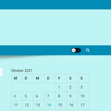
Oktober 2021
M
D
M
D
F
S
S
1
2
3
4
5
6
7
8
9
10
11
12
13
14
15
16
17