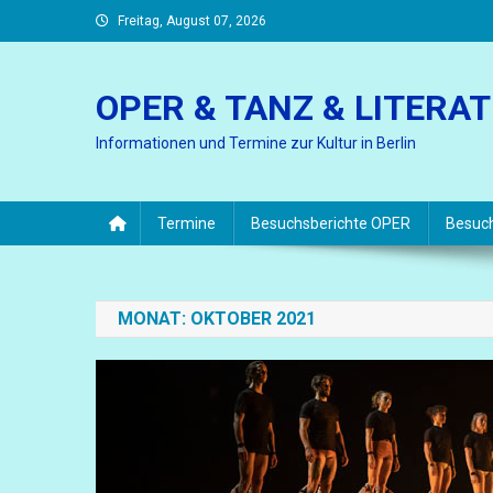
Skip
Freitag, August 07, 2026
to
content
OPER & TANZ & LITERA
Informationen und Termine zur Kultur in Berlin
Termine
Besuchsberichte OPER
Besuc
MONAT:
OKTOBER 2021