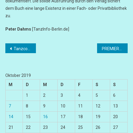
dokumentiert. Die solide Ausführung durch den Verlag sichert
dem Buch eine lange Existenz in einer Fach- oder Privatbibliothek
zu.
Peter Dahms
[TanzInfo-Berlin.de]
Beitragsnavigation
Tanzcompagnie Rubato (23. September 2000)
PREMIERE „The Bassarids“
Oktober 2019
M
D
M
D
F
S
S
1
2
3
4
5
6
7
8
9
10
11
12
13
14
15
16
17
18
19
20
21
22
23
24
25
26
27