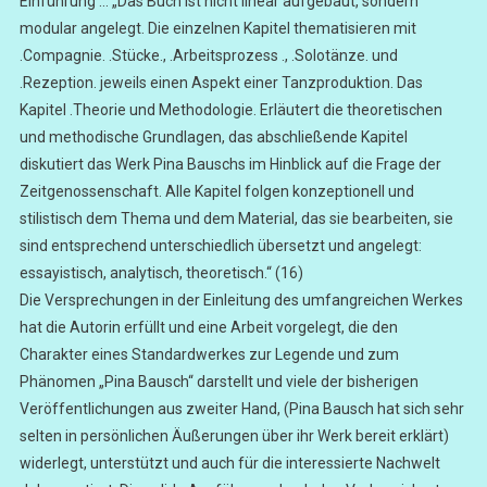
Einführung … „Das Buch ist nicht linear aufgebaut, sondern
modular angelegt. Die einzelnen Kapitel thematisieren mit
.Compagnie. .Stücke., .Arbeitsprozess ., .Solotänze. und
.Rezeption. jeweils einen Aspekt einer Tanzproduktion. Das
Kapitel .Theorie und Methodologie. Erläutert die theoretischen
und methodische Grundlagen, das abschließende Kapitel
diskutiert das Werk Pina Bauschs im Hinblick auf die Frage der
Zeitgenossenschaft. Alle Kapitel folgen konzeptionell und
stilistisch dem Thema und dem Material, das sie bearbeiten, sie
sind entsprechend unterschiedlich übersetzt und angelegt:
essayistisch, analytisch, theoretisch.“ (16)
Die Versprechungen in der Einleitung des umfangreichen Werkes
hat die Autorin erfüllt und eine Arbeit vorgelegt, die den
Charakter eines Standardwerkes zur Legende und zum
Phänomen „Pina Bausch“ darstellt und viele der bisherigen
Veröffentlichungen aus zweiter Hand, (Pina Bausch hat sich sehr
selten in persönlichen Äußerungen über ihr Werk bereit erklärt)
widerlegt, unterstützt und auch für die interessierte Nachwelt