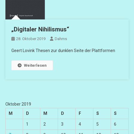
„Digitaler Nihilismus“
28. Oktober 2019
Dahms
Geert Lovink Thesen zur dunklen Seite der Plattformen
Weiterlesen
Oktober 2019
M
D
M
D
F
S
S
1
2
3
4
5
6