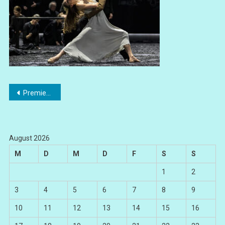
Beitragsnavigation
Premiere „Messa da Requiem“ vom Staatsballett Berlin
August 2026
M
D
M
D
F
S
S
1
2
3
4
5
6
7
8
9
10
11
12
13
14
15
16