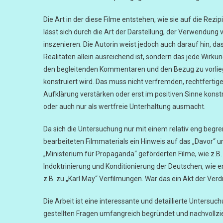
Die Art in der diese Filme entstehen, wie sie auf die Re
lässt sich durch die Art der Darstellung, der Verwendun
inszenieren. Die Autorin weist jedoch auch darauf hin, d
Realitäten allein ausreichend ist, sondern das jede Wirk
den begleitenden Kommentaren und den Bezug zu vorlieg
konstruiert wird. Das muss nicht verfremden, rechtferti
Aufklärung verstärken oder erst im positiven Sinne konstr
oder auch nur als wertfreie Unterhaltung ausmacht.
Da sich die Untersuchung nur mit einem relativ eng begre
bearbeiteten Filmmaterials ein Hinweis auf das „Davor“ u
„Ministerium für Propaganda“ geförderten Filme, wie z.B.
Indoktrinierung und Konditionierung der Deutschen, wie e
z.B. zu „Karl May“ Verfilmungen. War das ein Akt der Ve
Die Arbeit ist eine interessante und detaillierte Unter
gestellten Fragen umfangreich begründet und nachvollzie