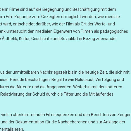
 denn Filme sind auf die Begegnung und Beschäftigung mit dem
ie im Film Zugänge zum Gezeigten ermöglicht werden, wie mediale
rd, entscheidet darüber, wie der Film als Ort der Werte- und
ank untersucht den medialen Eigenwert von Filmen als pädagogisches
e Ästhetik, Kultur, Geschichte und Sozialität in Bezug zueinander
s der unmittelbaren Nachkriegszeit bis in die heutige Zeit, die sich mit
ieser Periode beschäftigen. Begriffe wie Holocaust, Verfolgung und
ch die Akteure und die Angepassten. Weiterhin mit der späteren
elativierung der Schuld durch die Täter und die Mitläufer des
 der vielen überkommenden Filmsequenzen und den Berichten von Zeuge
e und der Dokumentation für die Nachgeborenen und zur Anklage der
entalisieren.