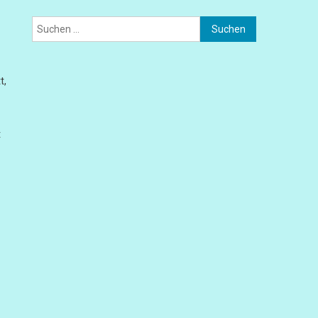
Suchen
nach:
t,
t