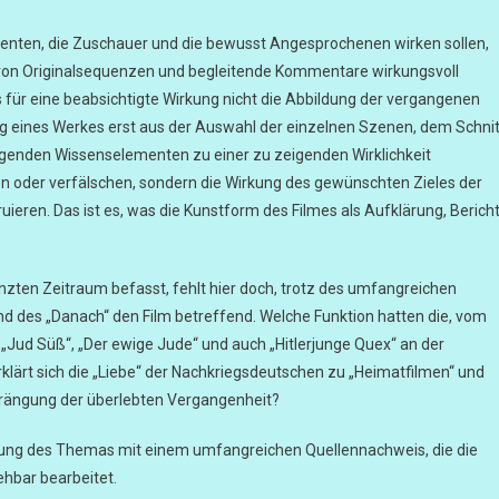
zipienten, die Zuschauer und die bewusst Angesprochenen wirken sollen,
g von Originalsequenzen und begleitende Kommentare wirkungsvoll
as für eine beabsichtigte Wirkung nicht die Abbildung der vergangenen
ung eines Werkes erst aus der Auswahl der einzelnen Szenen, dem Schnit
enden Wissenselementen zu einer zu zeigenden Wirklichkeit
gen oder verfälschen, sondern die Wirkung des gewünschten Zieles der
uieren. Das ist es, was die Kunstform des Filmes als Aufklärung, Berich
nzten Zeitraum befasst, fehlt hier doch, trotz des umfangreichen
nd des „Danach“ den Film betreffend. Welche Funktion hatten die, vom
 „Jud Süß“, „Der ewige Jude“ und auch „Hitlerjunge Quex“ an der
rklärt sich die „Liebe“ der Nachkriegsdeutschen zu „Heimatfilmen“ und
rdrängung der überlebten Vergangenheit?
suchung des Themas mit einem umfangreichen Quellennachweis, die die
hbar bearbeitet.