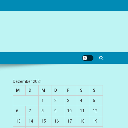
Dezember 2021
M
D
M
D
F
S
S
1
2
3
4
5
6
7
8
9
10
11
12
13
14
15
16
17
18
19