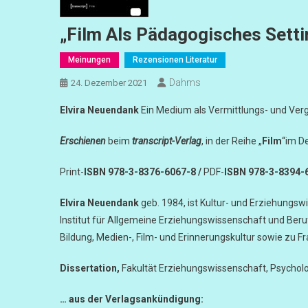
„Film Als Pädagogisches Setti
Meinungen
Rezensionen Literatur
Dahms
24. Dezember 2021
Elvira Neuendank
Ein Medium als Vermittlungs- und Ve
Erschienen
beim
transcript-Verlag
, in der Reihe „
Film
“im D
Print-
ISBN 978-3-8376-6067-8 /
PDF-
ISBN 978-3-8394-
Elvira Neuendank
geb. 1984, ist Kultur- und Erziehungsw
Institut für Allgemeine Erziehungswissenschaft und Beru
Bildung, Medien-, Film- und Erinnerungskultur sowie zu F
Dissertation,
Fakultät Erziehungswissenschaft, Psychol
… aus der Verlagsankündigung: