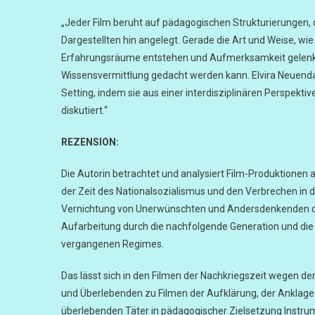
„Jeder Film beruht auf pädagogischen Strukturierungen,
Dargestellten hin angelegt. Gerade die Art und Weise, w
Erfahrungsräume entstehen und Aufmerksamkeit gelenkt wi
Wissensvermittlung gedacht werden kann. Elvira Neuend
Setting, indem sie aus einer interdisziplinären Perspektiv
diskutiert.“
REZENSION:
Die Autorin betrachtet und analysiert Film-Produktionen au
der Zeit des Nationalsozialismus und den Verbrechen in d
Vernichtung von Unerwünschten und Andersdenkenden dur
Aufarbeitung durch die nachfolgende Generation und die R
vergangenen Regimes.
Das lässt sich in den Filmen der Nachkriegszeit wegen
und Überlebenden zu Filmen der Aufklärung, der Anklag
überlebenden Täter in pädagogischer Zielsetzung Instrum