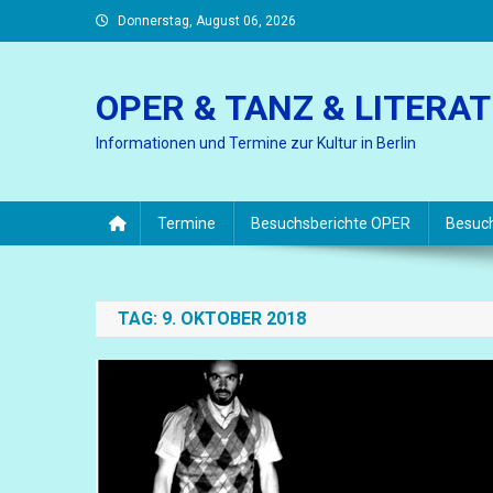
Skip
Donnerstag, August 06, 2026
to
content
OPER & TANZ & LITERA
Informationen und Termine zur Kultur in Berlin
Termine
Besuchsberichte OPER
Besuc
TAG:
9. OKTOBER 2018