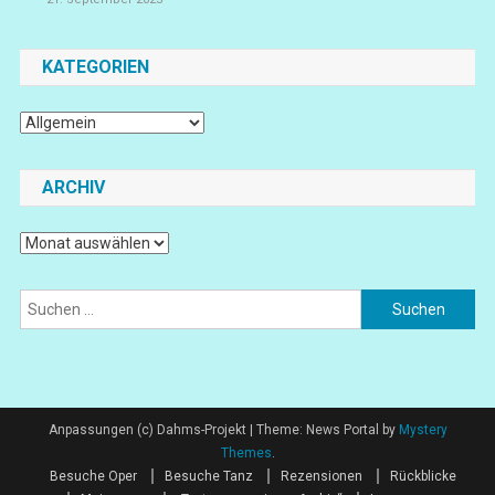
KATEGORIEN
Kategorien
ARCHIV
Archiv
Suchen
nach:
Anpassungen (c) Dahms-Projekt
|
Theme: News Portal by
Mystery
Themes
.
Besuche Oper
Besuche Tanz
Rezensionen
Rückblicke