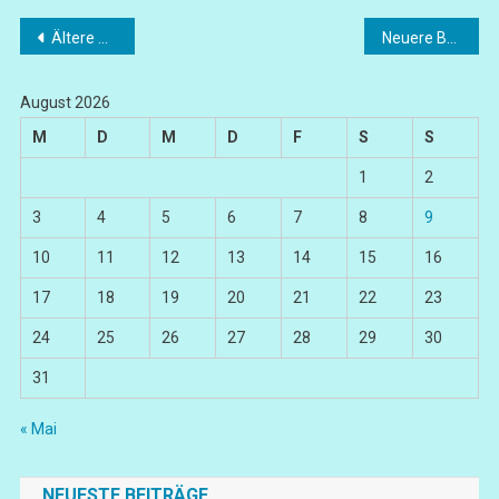
Beitragsnavigation
Ältere Beiträge
Neuere Beiträge
August 2026
M
D
M
D
F
S
S
1
2
3
4
5
6
7
8
9
10
11
12
13
14
15
16
17
18
19
20
21
22
23
24
25
26
27
28
29
30
31
« Mai
NEUESTE BEITRÄGE