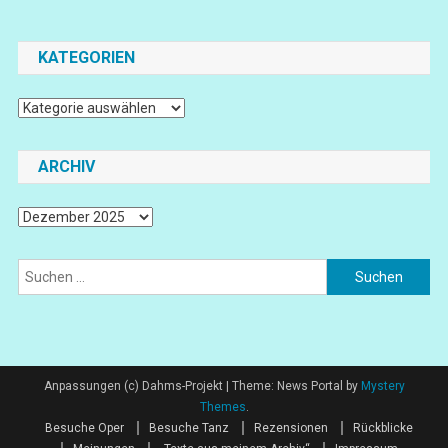
KATEGORIEN
Kategorien
ARCHIV
Archiv
Suchen
nach:
Anpassungen (c) Dahms-Projekt
|
Theme: News Portal by
Mystery
Themes
.
Besuche Oper
Besuche Tanz
Rezensionen
Rückblicke