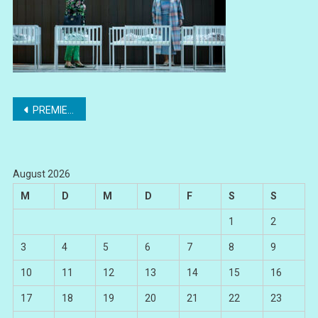
Beitragsnavigation
PREMIERE – Die Frau ohne Schatten
August 2026
M
D
M
D
F
S
S
1
2
3
4
5
6
7
8
9
10
11
12
13
14
15
16
17
18
19
20
21
22
23