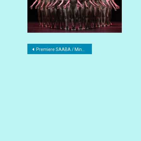
Beitragsnavigation
Premiere SAABA / Minus 16