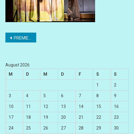
Beitragsnavigation
PREMIERE „Mitridate, Re Di Ponto“
August 2026
M
D
M
D
F
S
S
1
2
3
4
5
6
7
8
9
10
11
12
13
14
15
16
17
18
19
20
21
22
23
24
25
26
27
28
29
30