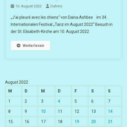
10. August 2022
Dahms
„J’ai pleuré avec les chiens“ von Daina Ashbee im 34.
Internationalen Festival „Tanz im August 2022“ Besuch in
der St. Elisabeth-Kirche am 10. August 2022
Weiterlesen
August 2022
M
D
M
D
F
S
S
1
2
3
4
5
6
7
8
9
10
11
12
13
14
15
16
17
18
19
20
21