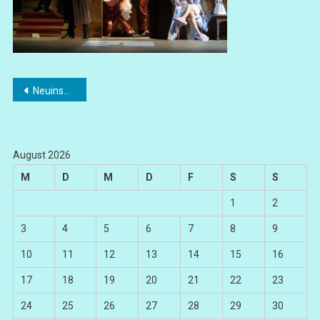
Beitragsnavigation
Neuinszenierung „Die Sache Makropulos“
August 2026
M
D
M
D
F
S
S
1
2
3
4
5
6
7
8
9
10
11
12
13
14
15
16
17
18
19
20
21
22
23
24
25
26
27
28
29
30