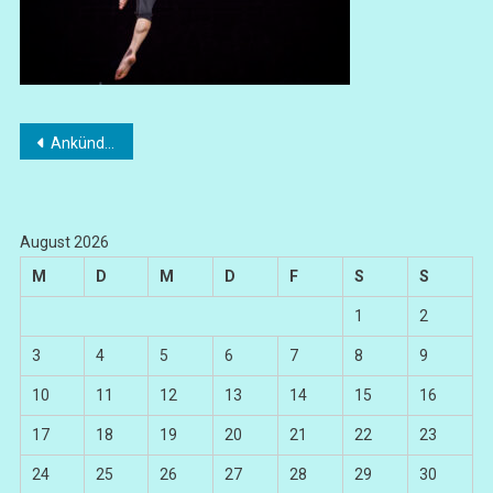
Beitragsnavigation
Ankündigung „HUMANS“ von CIRCA Contemporary Circus
August 2026
M
D
M
D
F
S
S
1
2
3
4
5
6
7
8
9
10
11
12
13
14
15
16
17
18
19
20
21
22
23
24
25
26
27
28
29
30