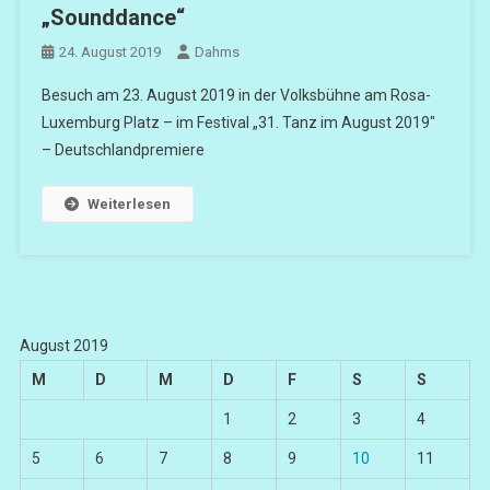
„Sounddance“
24. August 2019
Dahms
Besuch am 23. August 2019 in der Volksbühne am Rosa-
Luxemburg Platz – im Festival „31. Tanz im August 2019″
– Deutschlandpremiere
Weiterlesen
August 2019
M
D
M
D
F
S
S
1
2
3
4
5
6
7
8
9
10
11