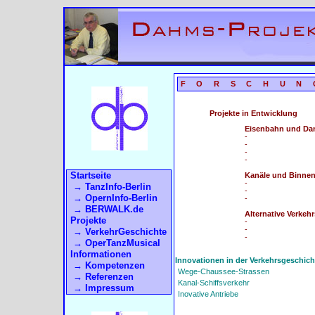
FORSCHUN
Projekte in Entwicklung
Eisenbahn und D
-
-
-
-
Startseite
Kanäle und Binnen
-
→ TanzInfo-Berlin
-
→ OpernInfo-Berlin
-
→ BERWALK.de
Alternative Verkehr
Projekte
-
-
→ VerkehrGeschichte
-
→ OperTanzMusical
Informationen
Innovationen in der Verkehrsgeschicht
→ Kompetenzen
Wege-Chaussee-Strassen
→ Referenzen
Kanal-Schiffsverkehr
→ Impressum
Inovative Antriebe