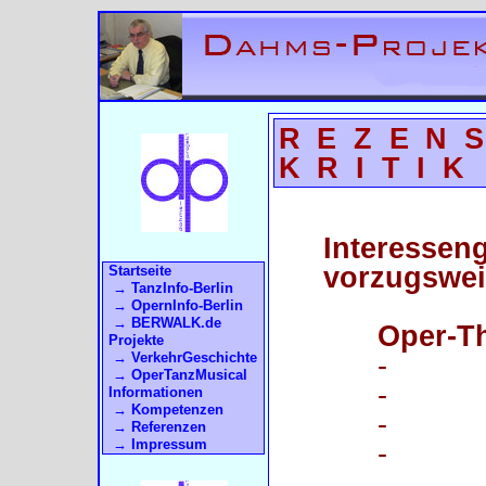
REZEN
KRITIK
Interesseng
vorzugswei
Startseite
→ TanzInfo-Berlin
→ OpernInfo-Berlin
→ BERWALK.de
Oper-Th
Projekte
-
→ VerkehrGeschichte
→ OperTanzMusical
-
Informationen
→ Kompetenzen
-
→ Referenzen
→ Impressum
-